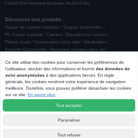
CONNEXION Partenaire Boulanger VALREAS (84)
Découvrez nos produits :
/
/
Plaque de cuisson induction
Support audio/vidéo
/
/
/
PC Gamer portable
Caméra
Bracelet pour montre
/
/
Platine vinyle
Conservation sous vide / Stérilisation
/
/
Enceinte Encastrable
Aspirateur traîneau sans sac
/
/
Four à pizza / fumoir
Cafetière à dosettes / capsules
Ce site utilise des cookies pour conserver les préférences de
/
/
/
Connectique audio
Radio réveil
Aspirateur cuve
l’utilisateur, stocker des informations et fournir
des données de
/
/
/
Extracteur de jus
PC et tablette reconditionnés
Four Pyrolyse
suivi anonymisées
à des applications tierces. En règle
/
/
/
/
Objectif photo
Déshydrateur
Tablette iOS
Barbecue à pellet
générale, les cookies rendront votre expérience de navigation
/
/
/
/
IMac
TV LED 8K
Objet reconditionné
Congélateur armoire
meilleure. Toutefois, vous pouvez préférer désactiver les cookies
/
/
/
Balance de cuisine
Radio portable
Machine à coudre
sur ce site.
En savoir plus
.
/
Montre connectée
Divers
Tout accepter
Paramétrer
Tout refuser
© 2026 Tous droits réservés Connexion.fr