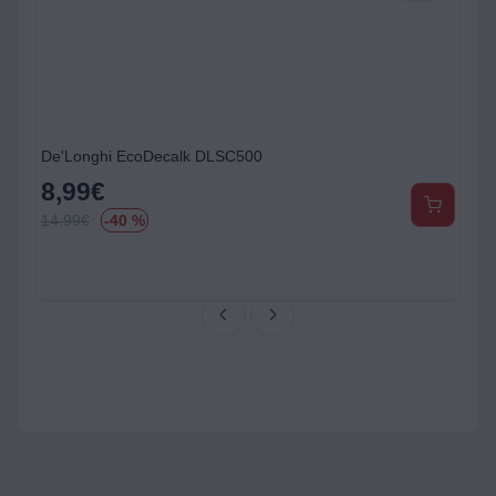
De'Longhi EcoDecalk DLSC500
8,99
€
14.99
€
-40 %