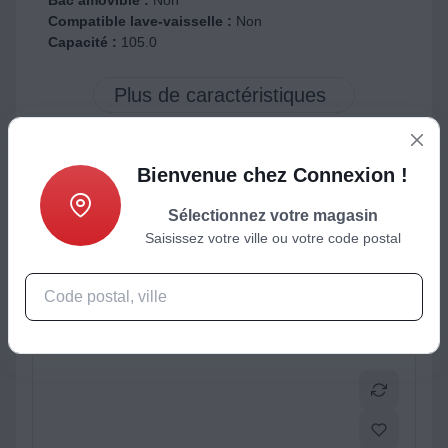
Bac amovible :
Non
Compatible lave-vaisselle :
Non
Capacité :
105.0
Bienvenue chez Connexion !
ctéristiques
Produits complémentaires
Sélectionnez votre magasin
Saisissez votre ville ou votre code postal