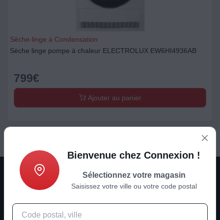
Sèche-linge à Condensation
Sèche linge pompe à chaleur ELECTROLUX EW6HI4936AB
799
€
Ajouter au panier
Bienvenue chez Connexion !
Sélectionnez votre magasin
Saisissez votre ville ou votre code postal
Son - Image - ménager - multimédia