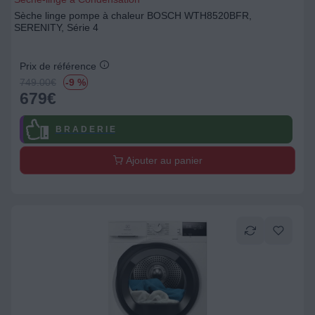
Sèche linge pompe à chaleur BOSCH WTH8520BFR,
SERENITY, Série 4
Prix de référence
749.00
€
-9 %
679
€
B R A D E R I E
Ajouter au panier