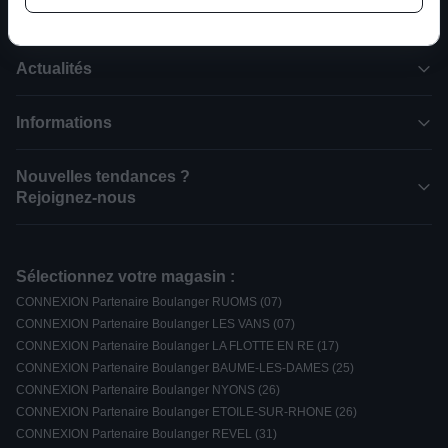
Actualités
Informations
Nouvelles tendances ?
Rejoignez-nous
Sélectionnez votre magasin :
CONNEXION Partenaire Boulanger RUOMS (07)
CONNEXION Partenaire Boulanger LES VANS (07)
CONNEXION Partenaire Boulanger LA FLOTTE EN RE (17)
CONNEXION Partenaire Boulanger BAUME-LES-DAMES (25)
CONNEXION Partenaire Boulanger NYONS (26)
CONNEXION Partenaire Boulanger ETOILE-SUR-RHONE (26)
CONNEXION Partenaire Boulanger REVEL (31)