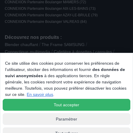
CONNEXION Partenaire Boulanger MAMERS (72)
CONNEXION Partenaire Boulanger AIX-LES-BAINS (73)
CONNEXION Partenaire Boulanger AZAY-LE-BRULE (79)
CONNEXION Partenaire Boulanger VALREAS (84)
Découvrez nos produits :
/
/
Blender chauffant
The Frame SAMSUNG
/
/
Connectique multimedia
Cafetière à dosettes / capsules
/
/
/
Connectique audio
Expresso / Nespresso
Eclairage connecté
Ce site utilise des cookies pour conserver les préférences de
/
/
/
/
Caméra
Modem / routeur wifi
Disque dur / SSD
Cafetière
l’utilisateur, stocker des informations et fournir
des données de
/
/
/
Elément séparé
Téléphone filaire
Cuisinière induction
suivi anonymisées
à des applications tierces. En règle
/
/
/
/
Cuiseur à riz / œufs
Onduleur
Unité centrale
Mini four
générale, les cookies rendront votre expérience de navigation
/
/
Accessoire pour Drone
Casque sans fil intra-auriculaire
meilleure. Toutefois, vous pouvez préférer désactiver les cookies
/
/
/
/
Nintendo
Réfrigérateur combiné
Domino
Clavier gamer
sur ce site.
En savoir plus
.
Accessoire lavage
Tout accepter
Paramétrer