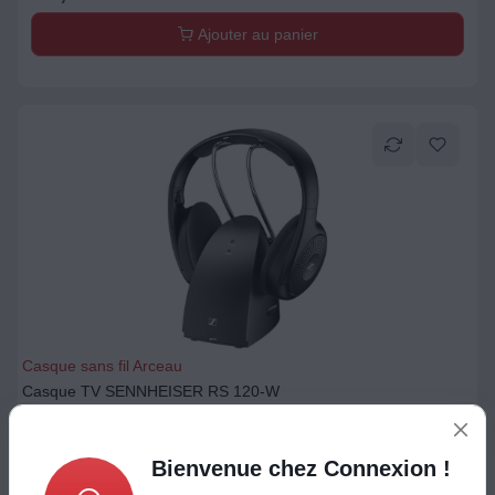
Ajouter au panier
Casque sans fil Arceau
Casque TV SENNHEISER RS 120-W
99
€
Bienvenue chez Connexion !