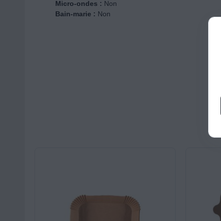
Micro-ondes :
Non
Bain-marie :
Non