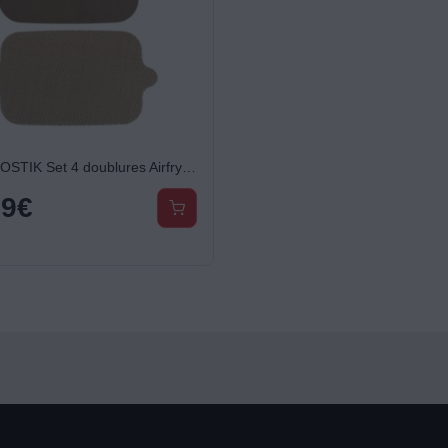
Papier NOSTIK Set 4 doublures Airfryer 2 paniers
99
€