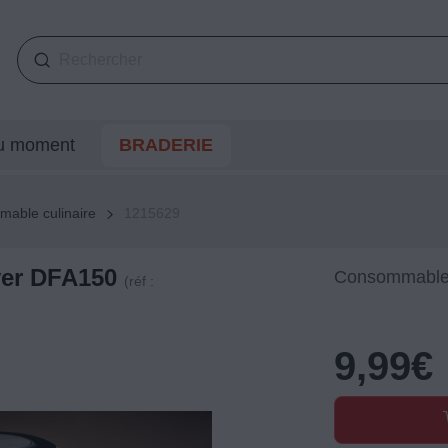
du moment
BRADERIE
able culinaire
1215629
yer DFA150
Consommable 
(réf :
9,99
€