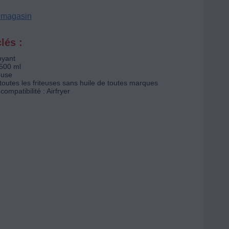
n magasin
lés :
oyant
 500 ml
euse
toutes les friteuses sans huile de toutes marques
ompatibilité : Airfryer