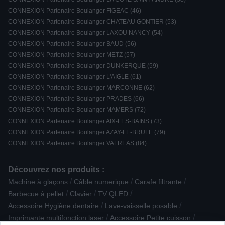
CONNEXION Partenaire Boulanger FIGEAC (46)
CONNEXION Partenaire Boulanger CHATEAU GONTIER (53)
CONNEXION Partenaire Boulanger LAXOU NANCY (54)
CONNEXION Partenaire Boulanger BAUD (56)
CONNEXION Partenaire Boulanger METZ (57)
CONNEXION Partenaire Boulanger DUNKERQUE (59)
CONNEXION Partenaire Boulanger L'AIGLE (61)
CONNEXION Partenaire Boulanger MARCONNE (62)
CONNEXION Partenaire Boulanger PRADES (66)
CONNEXION Partenaire Boulanger MAMERS (72)
CONNEXION Partenaire Boulanger AIX-LES-BAINS (73)
CONNEXION Partenaire Boulanger AZAY-LE-BRULE (79)
CONNEXION Partenaire Boulanger VALREAS (84)
Découvrez nos produits :
/
/
/
Machine à glaçons
Câble numerique
Carafe filtrante
/
/
/
Barbecue à pellet
Clavier
TV QLED
/
/
Accessoire Hygiène dentaire
Lave-vaisselle posable
/
/
Imprimante multifonction laser
Accessoire Petite cuisson