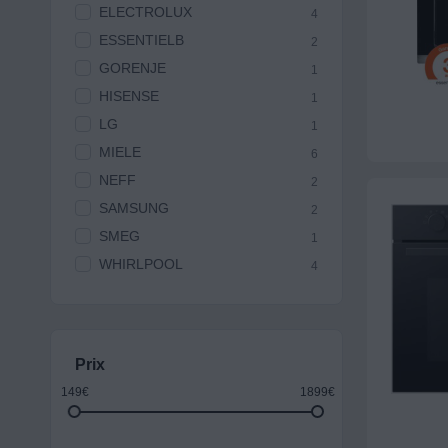
ELECTROLUX
4
ESSENTIELB
2
GORENJE
1
HISENSE
1
LG
1
MIELE
6
NEFF
2
SAMSUNG
2
SMEG
1
WHIRLPOOL
4
Prix
149€
1899€