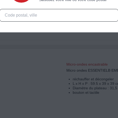
réchauffer, décongeler et g
plats et pizzas
L x H x P : 59.5 x 45.5 x 5
Diamètre du plateau : 36 c
boutons rétractables
Micro-ondes encastrable
Micro ondes ESSENTIELB EM
réchauffer et décongeler
L x H x P : 59.5 x 39 x 39 
Diamètre du plateau : 31,5
bouton et tactile