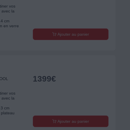
tiner vos
r avec la
5.4 cm
m en verre
Ajouter au panier
1399
€
POOL
tiner vos
r avec la
4.3 cm
 plateau
Ajouter au panier