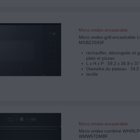
Micro-ondes encastrable
Micro ondes grill encastrable 
MGBZ2593F
réchauffer, décongeler et g
plats et pizzas
L x H x P : 59.2 x 36.9 x 3
Diamètre du plateau : 24,5
tactile
Micro-ondes encastrable
Micro ondes combiné WHIRL
WMW57DMBF