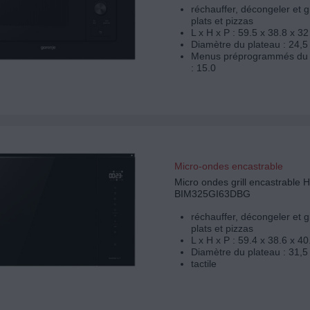
réchauffer, décongeler et g
plats et pizzas
L x H x P : 59.5 x 38.8 x 3
Diamètre du plateau : 24,5
Menus préprogrammés du 
: 15.0
Micro-ondes encastrable
Micro ondes grill encastrable
BIM325GI63DBG
réchauffer, décongeler et g
plats et pizzas
L x H x P : 59.4 x 38.6 x 4
Diamètre du plateau : 31,5
tactile