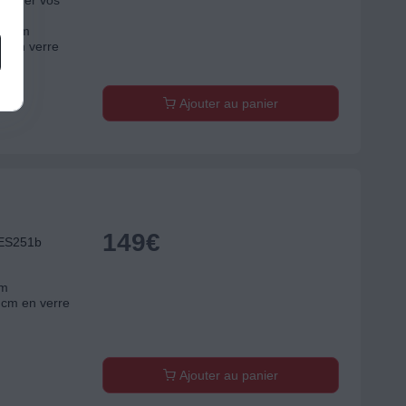
râtiner vos
6.7 cm
m en verre
Ajouter au panier
149
€
ES251b
cm
 cm en verre
Ajouter au panier