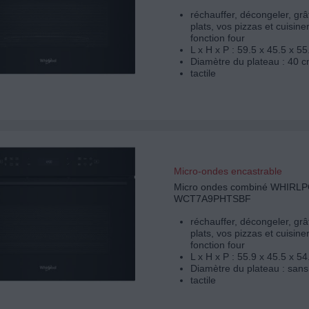
réchauffer, décongeler, grâ
plats, vos pizzas et cuisine
fonction four
L x H x P : 59.5 x 45.5 x 5
Diamètre du plateau : 40 c
tactile
Micro-ondes encastrable
Micro ondes combiné WHIRL
WCT7A9PHTSBF
réchauffer, décongeler, grâ
plats, vos pizzas et cuisine
fonction four
L x H x P : 55.9 x 45.5 x 5
Diamètre du plateau : sans
tactile