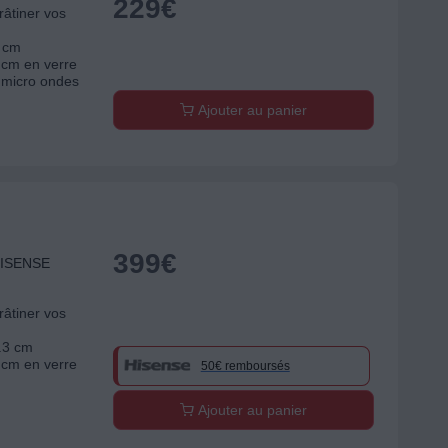
229
€
râtiner vos
2 cm
 cm en verre
micro ondes
Ajouter au panier
399
€
 HISENSE
râtiner vos
0.3 cm
 cm en verre
50€ remboursés
Ajouter au panier