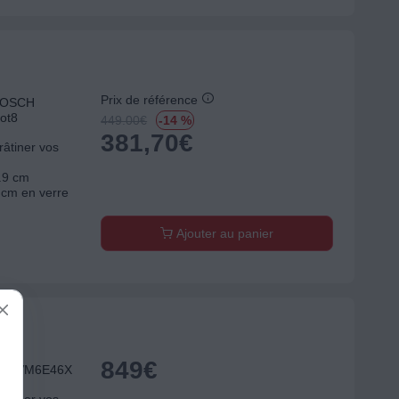
Prix de référence
 BOSCH
ot8
449.00
€
-14 %
381,70
€
râtiner vos
6.9 cm
 cm en verre
Ajouter au panier
849
€
UX EVM6E46X