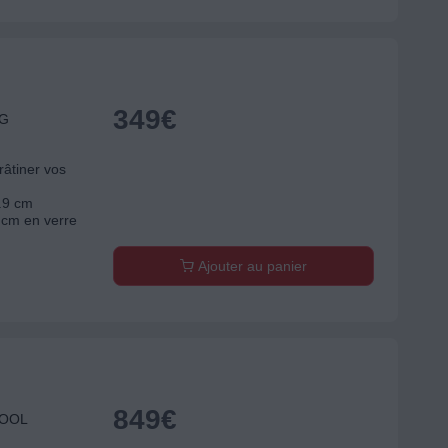
349
€
LG
râtiner vos
7.9 cm
 cm en verre
Ajouter au panier
849
€
POOL