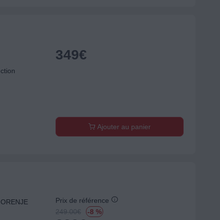
349
€
ction
Ajouter au panier
Prix de référence
e GORENJE
249.00
€
-8 %