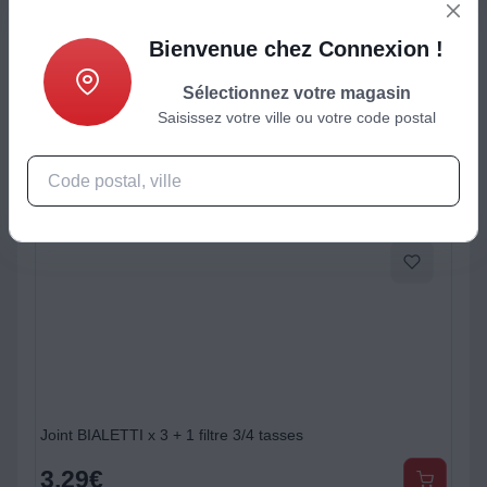
ctéristiques
Produits complémentaires
Bienvenue chez Connexion !
Sélectionnez votre magasin
Saisissez votre ville ou votre code postal
Joint BIALETTI x 3 + 1 filtre 3/4 tasses
3,29
€