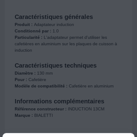
Caractéristiques générales
Produit :
Adaptateur induction
Conditionné par :
1.0
Particularité :
L'adaptateur permet d'utiliser les
cafetières en aluminium sur les plaques de cuisson à
induction
Caractéristiques techniques
Diamètre :
130 mm
Pour :
Cafetière
Modèle de compatibilité :
Cafetière en aluminium
Informations complémentaires
Référence constructeur :
INDUCTION 13CM
Marque :
BIALETTI