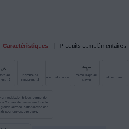
Caractéristiques
Produits complémentaires
bre de
Nombre de
verrouillage du
arrêt automatique
anti surchauffe
ters : 1
minuteurs : 2
clavier
yer modulable : bridge, permet de
unir 2 zones de cuisson en 1 seule
 grande surface, cette fonction est
éale pour une cocotte ovale.