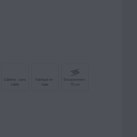
Câblerie : sans
Fabriqué en :
Encastrement :
câble
Italie
75 cm