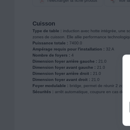
Télécharger la fiche produit
Voir l
Cuisson
Type de table :
induction avec hotte intégrée, une so
zones de cuisson. Elle allie performance technologiq
Puissance totale :
7400.0
Ampérage requis pour l'installation :
32 A
Nombre de foyers :
4
Dimension foyer arrière gauche :
21.0
Dimension foyer avant gauche :
21.0
Dimension foyer arrière droit :
21.0
Dimension foyer avant droit :
21.0
Foyer modulable :
bridge, permet de réunir 2 zones
Sécurités :
arrêt automatique, coupure en cas de déb