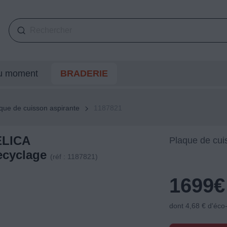
du moment
BRADERIE
que de cuisson aspirante
1187821
ELICA
Plaque de cui
ecyclage
(réf : 1187821)
1699
€
dont 4,68 € d'éco