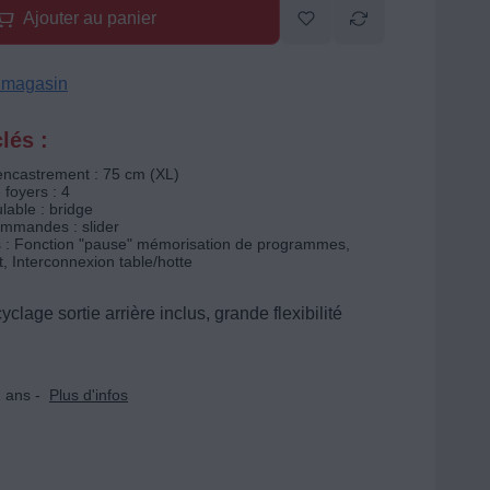
Ajouter au panier
n magasin
lés :
encastrement : 75 cm (XL)
foyers : 4
able : bridge
mmandes : slider
és : Fonction "pause" mémorisation de programmes,
t, Interconnexion table/hotte
cyclage sortie arrière inclus, grande flexibilité
 ans -
Plus d'infos