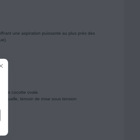
 offrant une aspiration puissante au plus près des
ue).
r une cocotte ovale.
résiduelle, témoin de mise sous tension