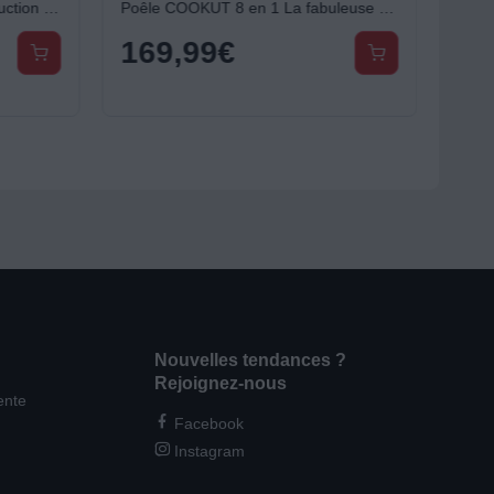
Disque relais ESSENTIELB induction - 19cm
Poêle COOKUT 8 en 1 La fabuleuse 28cm - Canopee
169,99
€
Nouvelles tendances ?
Rejoignez-nous
ente
Facebook
Instagram