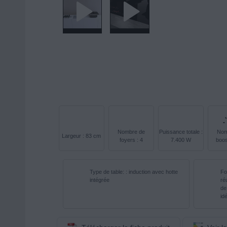
Nombre de
Puissance totale :
Nom
Largeur : 83 cm
foyers : 4
7.400 W
boos
Type de table: : induction avec hotte
Fo
intégrée
ré
de
id