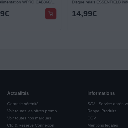
Câble d'alimentation WPRO CAB360/1 32 ampères - appareils de cuisson
99
€
14,99
€
Actualités
Informations
Garantie sérénité
SAV - Service après-v
Voir toutes les offres promo
Rappel Produits
Voir toutes nos marques
CGV
Clic & Réserve Connexion
Mentions légales