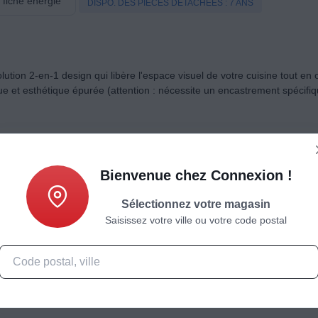
a fiche énergie
DISPO. DES PIÈCES DÉTACHÉES : 7 ANS
lution 2-en-1 design qui libère l'espace visuel de votre cuisine tout en
ue et esthétique épurée (attention : nécessite un encastrement spécifiq
Bienvenue chez Connexion !
Sélectionnez votre magasin
 de cuisson en 1 seule de grande surface, cette fonction est idéale pou
Saisissez votre ville ou votre code postal
ordement, anti surchauffe, verrouillage du clavier, témoin de chaleur 