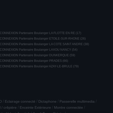
CONNEXION Partenaire Boulanger LA FLOTTE EN RE (17)
CONNEXION Partenaire Boulanger ETOILE-SUR-RHONE (26)
CONNEXION Partenaire Boulanger LA COTE SAINT ANDRE (38)
CONNEXION Partenaire Boulanger LAXOU NANCY (54)
CONNEXION Partenaire Boulanger DUNKERQUE (59)
CONNEXION Partenaire Boulanger PRADES (66)
CONNEXION Partenaire Boulanger AZAY-LE-BRULE (79)
/
/
/
/
D
Eclairage connecté
Dictaphone
Passerelle multimedia
/
/
/
ll / crêpière
Enceinte Extérieure
Montre connectée