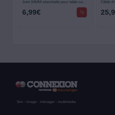
Disque relais ESSENTIELB induction - 24 cm
Joint XAVAX etancheite pour table cuisson 3x1.10M
6,99
€
25,
Son - Image - ménager - multimédia