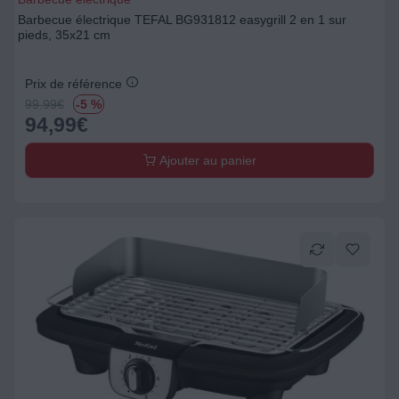
Barbecue électrique TEFAL BG931812 easygrill 2 en 1 sur
pieds, 35x21 cm
Prix de référence
99.99
€
-5 %
94,99
€
Ajouter au panier