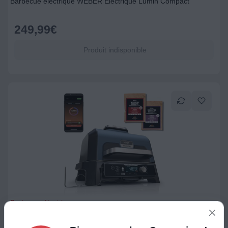
Barbecue électrique WEBER Electrique Lumin Compact
249,99
€
Produit indisponible
Barbecue électrique
Barbecue électrique NINJA OG901EU Woodfire pro connect à
poser, 44.5x26.5 cm