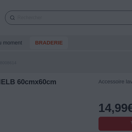
du moment
BRADERIE
8008614
NTIELB 60cmx60cm
Accessoire la
14,99