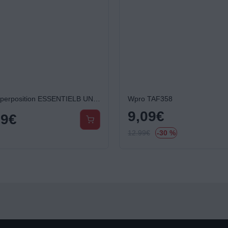
Kit de superposition ESSENTIELB UNIVERSEL + 4 patins
Wpro TAF358
9,09
€
99
€
12.99
€
-30 %