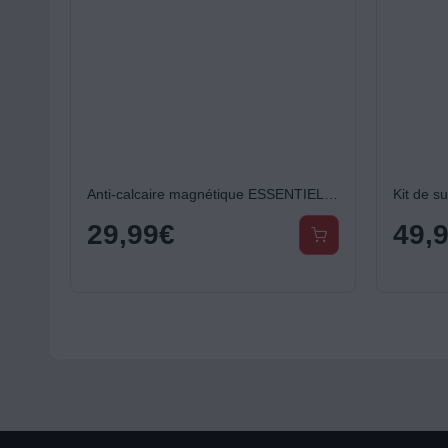
Anti-calcaire magnétique ESSENTIELB Pour lave-linge et lave vaisselle
29,99
€
49,