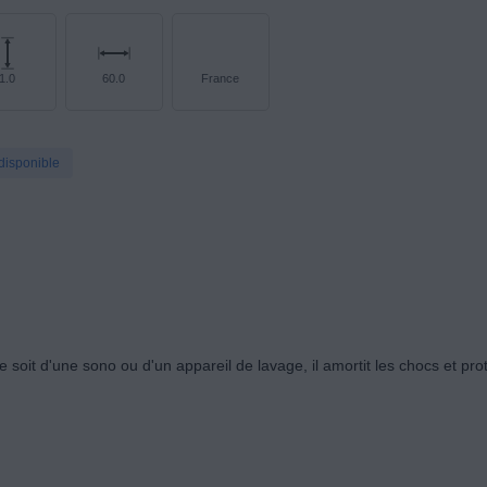
1.0
60.0
France
disponible
e soit d'une sono ou d'un appareil de lavage, il amortit les chocs et pro