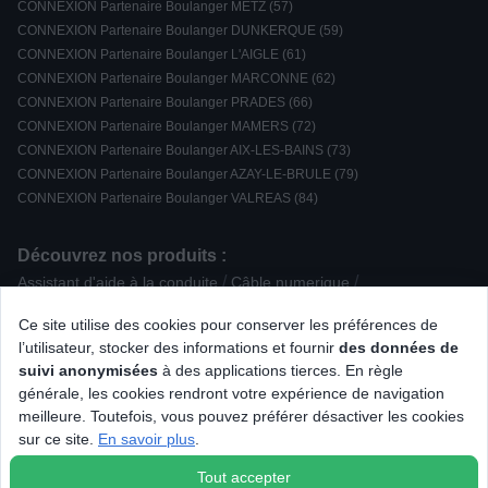
CONNEXION Partenaire Boulanger METZ (57)
CONNEXION Partenaire Boulanger DUNKERQUE (59)
CONNEXION Partenaire Boulanger L'AIGLE (61)
CONNEXION Partenaire Boulanger MARCONNE (62)
CONNEXION Partenaire Boulanger PRADES (66)
CONNEXION Partenaire Boulanger MAMERS (72)
CONNEXION Partenaire Boulanger AIX-LES-BAINS (73)
CONNEXION Partenaire Boulanger AZAY-LE-BRULE (79)
CONNEXION Partenaire Boulanger VALREAS (84)
Découvrez nos produits :
/
/
Assistant d'aide à la conduite
Câble numerique
/
/
/
Blender chauffant
Plaque de cuisson mixte
Hotte Classique
Ce site utilise des cookies pour conserver les préférences de
/
/
/
Radio CD / K7
MacBook
Sèche-linge à Condensation
l’utilisateur, stocker des informations et fournir
des données de
/
/
Antenne TV / Radio
Enceinte sans fil Bluetooth
suivi anonymisées
à des applications tierces. En règle
/
/
/
Rasoir électrique
Cuisinière mixte
Aspirateur robot
générale, les cookies rendront votre expérience de navigation
/
/
/
Tablette iOS
Centre de repassage
Réfrigérateur multi-portes
meilleure. Toutefois, vous pouvez préférer désactiver les cookies
/
/
/
Montre connectée
Smartphone Android
Tablette Android
sur ce site.
En savoir plus
.
Aspirateur cuve
Tout accepter