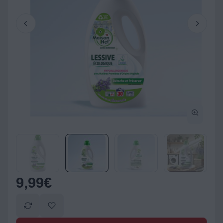
9,99
€