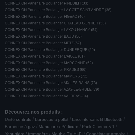
CONNEXION Partenaire Boulanger PINEUILH (33)
CONNEXION Partenaire Boulanger LA COTE SAINT ANDRE (38)
CONNEXION Partenaire Boulanger FIGEAC (46)
CONNEXION Partenaire Boulanger CHATEAU GONTIER (53)
CONNEXION Partenaire Boulanger LAXOU NANCY (54)
CONNEXION Partenaire Boulanger BAUD (56)
CONNEXION Partenaire Boulanger METZ (57)
CONNEXION Partenaire Boulanger DUNKERQUE (59)
CONNEXION Partenaire Boulanger L'AIGLE (61)
CONNEXION Partenaire Boulanger MARCONNE (62)
CONNEXION Partenaire Boulanger PRADES (66)
CONNEXION Partenaire Boulanger MAMERS (72)
CONNEXION Partenaire Boulanger AIX-LES-BAINS (73)
CONNEXION Partenaire Boulanger AZAY-LE-BRULE (79)
CONNEXION Partenaire Boulanger VALREAS (84)
Découvrez nos produits :
/
/
/
Unité centrale
Barbecue à pellet
Enceinte sans fil Bluetooth
/
/
/
Barbecue à gaz
Manucure / Pédicure
Pack Cinéma 5.1
/
/
/
Yaourtière / fromagère
Meuble TV Hi-Fi
Congélateur armoire