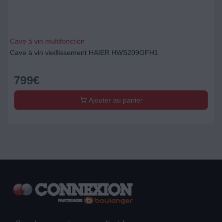
Cave à vin multifonction
Cave à vin vieillissement HAIER HWS209GFH1
799
€
Ajouter au panier