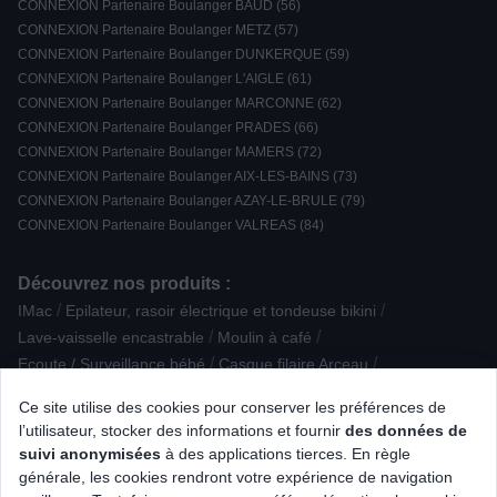
CONNEXION Partenaire Boulanger BAUD (56)
CONNEXION Partenaire Boulanger METZ (57)
CONNEXION Partenaire Boulanger DUNKERQUE (59)
CONNEXION Partenaire Boulanger L'AIGLE (61)
CONNEXION Partenaire Boulanger MARCONNE (62)
CONNEXION Partenaire Boulanger PRADES (66)
CONNEXION Partenaire Boulanger MAMERS (72)
CONNEXION Partenaire Boulanger AIX-LES-BAINS (73)
CONNEXION Partenaire Boulanger AZAY-LE-BRULE (79)
CONNEXION Partenaire Boulanger VALREAS (84)
Découvrez nos produits :
/
/
IMac
Epilateur, rasoir électrique et tondeuse bikini
/
/
Lave-vaisselle encastrable
Moulin à café
/
/
Ecoute / Surveillance bébé
Casque filaire Arceau
/
/
/
Cuiseur à riz / œufs
Lecteur DVD
Balance de cuisine
Ce site utilise des cookies pour conserver les préférences de
/
/
/
/
Dictaphone
Scanner
Fer à repasser
Mixeur
l’utilisateur, stocker des informations et fournir
des données de
/
/
/
/
Enceinte Encastrable
Clavier gamer
TV LED
Ampoule LED
suivi anonymisées
à des applications tierces. En règle
/
/
/
/
Onduleur
Ecran PC
Multiprise parafoudre
Centrifugeuse
générale, les cookies rendront votre expérience de navigation
/
/
Nettoyeur haute pression
Réfrigérateur avec freezer