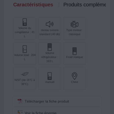
Caractéristiques
Produits complémenta
Volume du
niveau sonore
Type moteur :
congélateur : 41
standard (40 db)
classique
L
Volume
Volume total : 204
réfrigérateur :
Froid statique
L
163 L
N/ST (de 16°C à
manuel
Chine
38°C)
Télécharger la fiche produit
Voir la fiche énergie