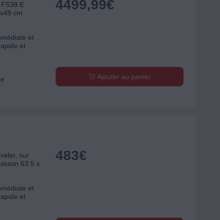
4499,99
€
 FS38 E
91x49 cm
mmédiate et
rapide et
Ajouter au panier
te
483
€
eler, sur
cuisson 63.5 x
mmédiate et
rapide et