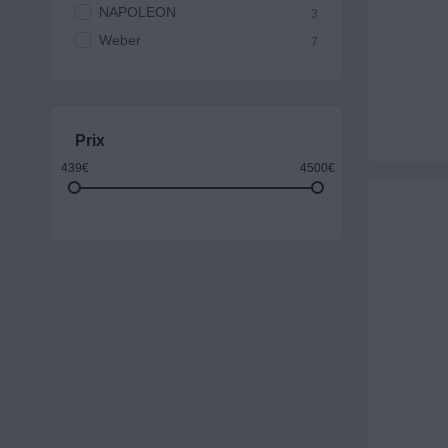
NAPOLEON
3
Weber
7
Prix
439€
4500€