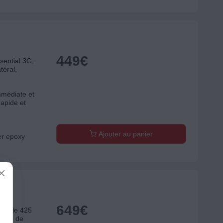
449
€
ential 3G,
téral,
mmédiate et
rapide et
Ajouter au panier
er epoxy
649
€
style 425
rface de