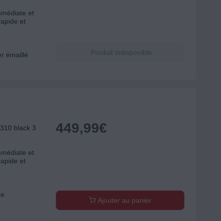
mmédiate et
rapide et
Produit indisponible
er émaillé
449,99
€
310 black 3
mmédiate et
rapide et
te
Ajouter au panier