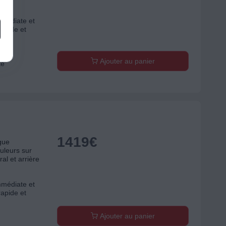
mmédiate et
rapide et
Ajouter au panier
te
1419
€
gue
leurs sur
al et arrière
mmédiate et
rapide et
Ajouter au panier