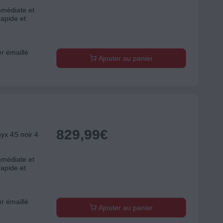
mmédiate et
rapide et
er émaillé
Ajouter au panier
829,99
€
x 4S noir 4
mmédiate et
rapide et
er émaillé
Ajouter au panier