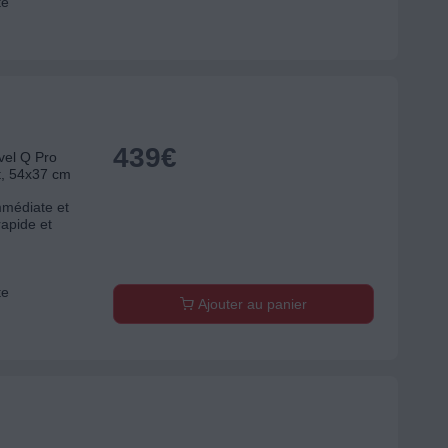
te
439
€
el Q Pro
nt, 54x37 cm
mmédiate et
rapide et
te
Ajouter au panier