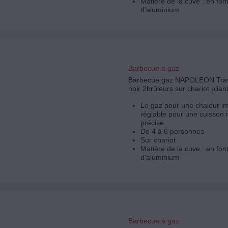
Matière de la cuve : en fon
d'aluminium
Barbecue à gaz
Barbecue gaz NAPOLEON Trav
noir 2brûleurs sur chariot plia
Le gaz pour une chaleur i
réglable pour une cuisson 
précise
De 4 à 6 personnes
Sur chariot
Matière de la cuve : en fon
d'aluminium
Barbecue à gaz