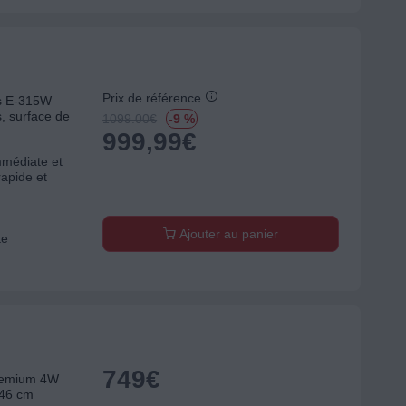
Prix de référence
s E-315W
s, surface de
1099.00
€
-9 %
999,99
€
mmédiate et
rapide et
Ajouter au panier
te
749
€
remium 4W
x46 cm