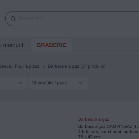
du moment
BRADERIE
becue / Four à pizza
Barbecue à gaz
(14 produits)
24 produits / page
Barbecue à gaz
Barbecue gaz CAMPINGAZ 4 S
4 brûleurs, sur chariot, surfac
78 x 45 cm