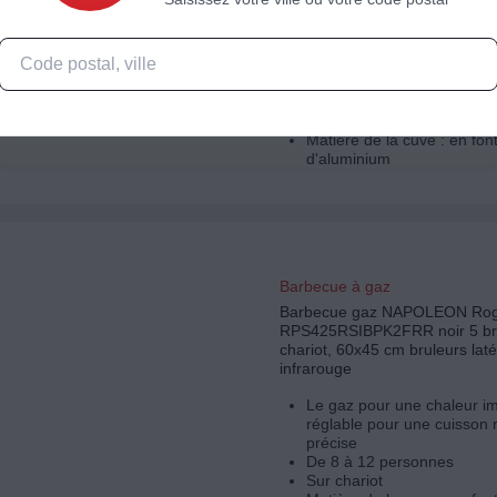
cuisson 60 x 45 cm
Le gaz pour une chaleur i
réglable pour une cuisson 
précise
De 8 à 12 personnes
Sur chariot
Matière de la cuve : en fon
d'aluminium
Barbecue à gaz
Barbecue gaz NAPOLEON Ro
RPS425RSIBPK2FRR noir 5 bru
chariot, 60x45 cm bruleurs latér
infrarouge
Le gaz pour une chaleur i
réglable pour une cuisson 
précise
De 8 à 12 personnes
Sur chariot