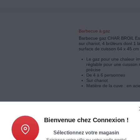
Barbecue à gaz
Barbecue gaz CHAR BROIL Ess
sur chariot, 4 brûleurs dont 1 la
surface de cuisson 64 x 45 cm
Le gaz pour une chaleur i
réglable pour une cuisson 
précise
De 4 à 6 personnes
Sur chariot
Matière de la cuve : en aci
Bienvenue chez Connexion !
Barbecue à gaz
Barbecue gaz NAPOLEON Free
Sélectionnez votre magasin
Noir, sur chariot,4 brûleurs, su
Saisissez votre ville ou votre code postal