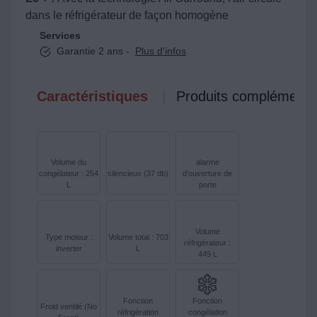
dans le réfrigérateur de façon homogène
Services
Garantie 2 ans -
Plus d'infos
Caractéristiques
Produits complémenta
Volume du
alarme
congélateur : 254
silencieux (37 db)
d'ouverture de
L
porte
Volume
Type moteur :
Volume total : 703
réfrigérateur :
inverter
L
449 L
Fonction
Fonction
Froid ventilé (No
réfrigération
congélation