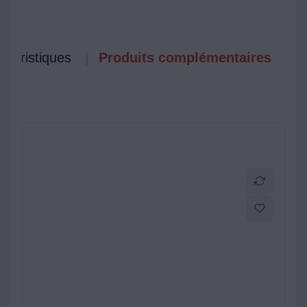
ctéristiques
Produits complémentaires