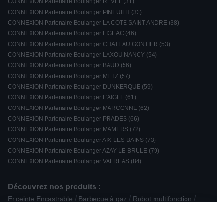
CONNEXION Partenaire Boulanger REVEL (31)
CONNEXION Partenaire Boulanger PINEUILH (33)
CONNEXION Partenaire Boulanger LA COTE SAINT ANDRE (38)
CONNEXION Partenaire Boulanger FIGEAC (46)
CONNEXION Partenaire Boulanger CHATEAU GONTIER (53)
CONNEXION Partenaire Boulanger LAXOU NANCY (54)
CONNEXION Partenaire Boulanger BAUD (56)
CONNEXION Partenaire Boulanger METZ (57)
CONNEXION Partenaire Boulanger DUNKERQUE (59)
CONNEXION Partenaire Boulanger L'AIGLE (61)
CONNEXION Partenaire Boulanger MARCONNE (62)
CONNEXION Partenaire Boulanger PRADES (66)
CONNEXION Partenaire Boulanger MAMERS (72)
CONNEXION Partenaire Boulanger AIX-LES-BAINS (73)
CONNEXION Partenaire Boulanger AZAY-LE-BRULE (79)
CONNEXION Partenaire Boulanger VALREAS (84)
Découvrez nos produits :
/
/
/
Enceinte Encastrable
Barbecue à gaz
Robot multifonction
/
/
/
/
Cuisinière mixte
Machine à bière
Divers
Four Pyrolyse