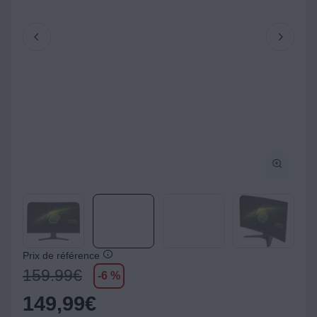
Prix de référence
159.99
€
-6 %
149,99
€