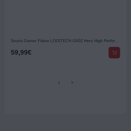
 2To bleu + Etui
Souris Gamer Filaire LOGITECH G502 Hero High Performance
59,99
€