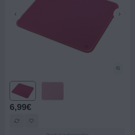
6,99
€