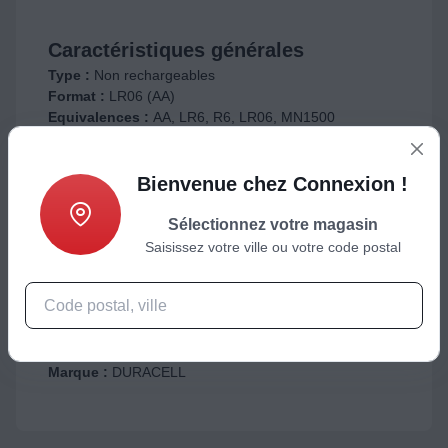
Caractéristiques générales
Type :
Non rechargeables
Format :
LR06 (AA)
Equivalences :
AA, LR6, R6, LR06, MN1500
Voltage :
1.5
Nombre de pile(s) :
8
Bienvenue chez Connexion !
Dimensions
Sélectionnez votre magasin
Poids Net (kg) :
0.198
Saisissez votre ville ou votre code postal
Poids Brut (kg) :
0.22
Informations complémentaires
Référence constructeur :
PLUS POWERBOOST AA
X8
Marque :
DURACELL