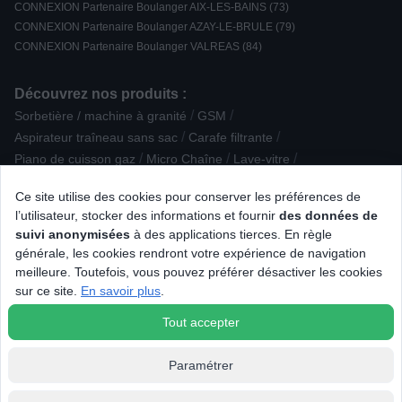
CONNEXION Partenaire Boulanger AIX-LES-BAINS (73)
CONNEXION Partenaire Boulanger AZAY-LE-BRULE (79)
CONNEXION Partenaire Boulanger VALREAS (84)
Découvrez nos produits :
/
/
Sorbetière / machine à granité
GSM
/
/
Aspirateur traîneau sans sac
Carafe filtrante
/
/
/
Piano de cuisson gaz
Micro Chaîne
Lave-vitre
/
/
Piano de cuisson mixte
Accessoire Hygiène dentaire
Ce site utilise des cookies pour conserver les préférences de
/
/
Machine à bière
Appareil photo obj. interchangeable
l’utilisateur, stocker des informations et fournir
des données de
/
/
Manette-Volant-Joystick
Casserole / Poêle / Couvercle
Mixeur
suivi anonymisées
à des applications tierces. En règle
/
/
/
/
Groupe Filtrant
Dictaphone
Sèche-cheveux
générale, les cookies rendront votre expérience de navigation
/
/
/
Ensemble clavier souris
Caméra
Enceinte surround
meilleure. Toutefois, vous pouvez préférer désactiver les cookies
/
/
Plaque de cuisson vitrocéramique / électrique
Massage
sur ce site.
En savoir plus
.
/
/
Blender
Aspirateur traîneau avec sac
PC Gamer
Tout accepter
Paramétrer