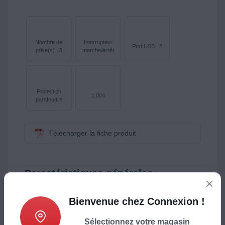
Nombre de
Interrupteur
Port USB : 2
prise(s) : 8
marche/arrêt
Protection
1.004
parafoudre
Télécharger la fiche produit
Caractéristiques générales
Type :
Multiprise USB
Intensité :
2,5 A
Bienvenue chez Connexion !
Tension :
12V
Port USB :
2
Sélectionnez votre magasin