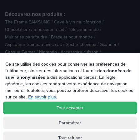
Découvrez nos produits :
/
/
The Frame SAMSUNG
Cave à vin multifonction
/
/
Chocolatière / mousseur à lait
Télécommande
/
/
Multiprise parafoudre
Bracelet pour montre
/
/
/
Aspirateur traîneau avec sac
Sèche-cheveux
Scanner
/
/
/
Casque Gamer
Nintendo
Accessoire cuisson
/
/
Déshumidificateur
Smartphone IOS
Ce site utilise des cookies pour conserver les préférences de
/
/
Casque sans fil et ANC Arceau
Soin visage
l’utilisateur, stocker des informations et fournir
des données de
/
/
Réfrigérateur avec freezer
Robot cuiseur
suivi anonymisées
à des applications tierces. En règle
/
/
Micro-ondes encastrable
Téléphone filaire
générale, les cookies rendront votre expérience de navigation
/
/
Cave à vin encastrable
Aspirateur traîneau sans sac
meilleure. Toutefois, vous pouvez préférer désactiver les cookies
/
/
/
Four Ecoclean / Hydrolyse
Mini Chaîne
Station météo
sur ce site.
En savoir plus
.
Casque de réalité virtuelle
Tout accepter
Paramétrer
Tout refuser
© 2026 Tous droits réservés Connexion.fr