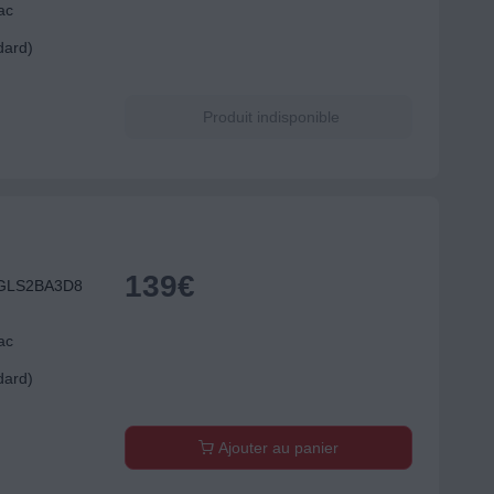
ac
dard)
Produit indisponible
139
€
BGLS2BA3D8
ac
dard)
Ajouter au panier