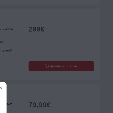
299
€
 Silence
ac
s grand)
Ajouter au panier
79,99
€
ELB EAT