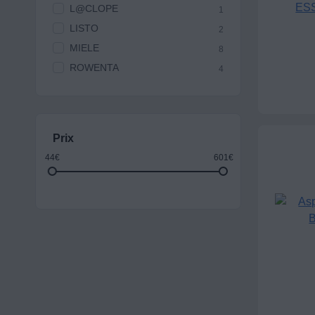
L@CLOPE
1
LISTO
2
MIELE
8
ROWENTA
4
Prix
44€
601€