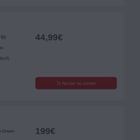
44,99
€
T80
ac
dard)
Ajouter au panier
199
€
A Green