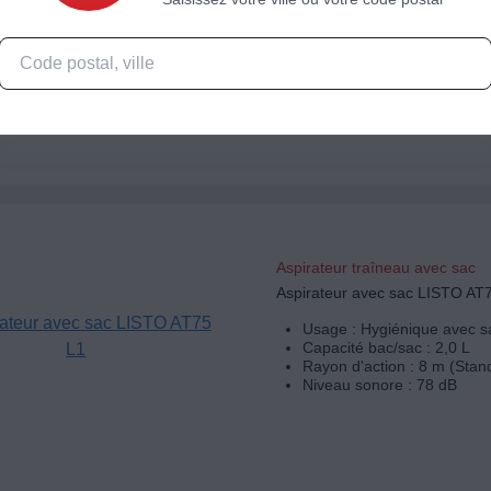
Usage : Hygiénique avec s
Capacité bac/sac : 2,5 L
Rayon d'action : 8 m (Stan
Niveau sonore : 68 dB
Aspirateur traîneau avec sac
Aspirateur avec sac LISTO AT
Usage : Hygiénique avec s
Capacité bac/sac : 2,0 L
Rayon d'action : 8 m (Stan
Niveau sonore : 78 dB