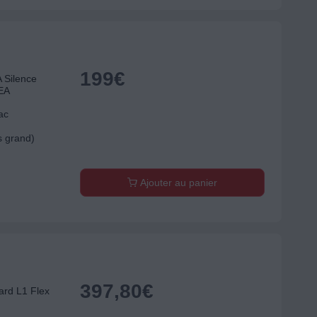
199
€
 Silence
3EA
ac
s grand)
Ajouter au panier
397,80
€
ard L1 Flex