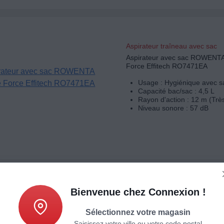
Aspirateur traîneau avec sac
Aspirateur avec sac ROWENTA
Force Effitech RO7471EA
Usage : Hygiénique avec s
Capacité bac/sac : 4,5 L
Rayon d'action : 12 m (Trè
Niveau sonore : 57 dB
Bienvenue chez Connexion !
Aspirateur traîneau avec sac
Aspirateur avec sac ESSENTI
Sélectionnez votre magasin
Complete clean
Saisissez votre ville ou votre code postal