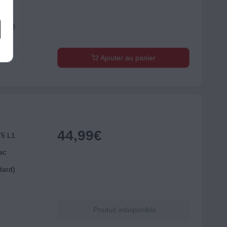
ac
dard)
Ajouter au panier
44,99
€
75 L1
ac
dard)
Produit indisponible