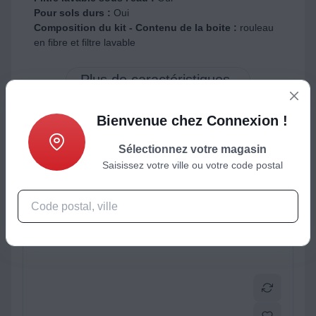
Pour sols durs :
Oui
Composition du kit - Contenu de la boite :
rouleau
en fibre et filtre lavable
Bienvenue chez Connexion !
Sélectionnez votre magasin
ctéristiques
Produits complémentaires
Saisissez votre ville ou votre code postal