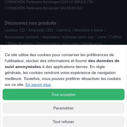
CONNEXION Partenaire Boulanger AZAY-LE-BRULE (79)
CONNEXION Partenaire Boulanger VALREAS (84)
Découvrez nos produits :
/
/
/
/
Lecteur CD
Ampoule LED
Caméra
Machine à bière
/
/
Accessoire cuisson
Aspirateur traîneau sans sac
Livre / Coffret
/
/
/
Objectif photo
Conservation sous vide / Stérilisation
/
/
Assistant d'aide à la conduite
Enceinte surround
Ce site utilise des cookies pour conserver les préférences de
/
/
Câble numerique
Accessoire Epilation / Rasage
Centrifugeuse
l’utilisateur, stocker des informations et fournir
des données de
/
/
/
/
Divers
Smartphone reconditionné
Antenne TV / Radio
suivi anonymisées
à des applications tierces. En règle
/
/
/
Accessoire Robot ménager
Chauffage
Aide médicale
générale, les cookies rendront votre expérience de navigation
/
/
/
Pâtisserie
Climatiseur, rafraîchisseur
Hachoir / râpe
meilleure. Toutefois, vous pouvez préférer désactiver les cookies
/
/
/
Animalerie
Conservation / Repas nomade
Massage
sur ce site.
En savoir plus
.
Lecteur Blu-ray
Tout accepter
Paramétrer
Tout refuser
© 2026 Tous droits réservés Connexion.fr