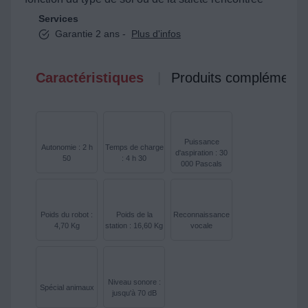
Services
Garantie 2 ans -
Plus d'infos
Caractéristiques
Produits complémenta
Puissance
Autonomie : 2 h
Temps de charge
d'aspiration : 30
50
: 4 h 30
000 Pascals
Poids du robot :
Poids de la
Reconnaissance
4,70 Kg
station : 16,60 Kg
vocale
Niveau sonore :
Spécial animaux
jusqu'à 70 dB