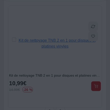
tines vinyles
Kit de nettoyage TNB 2 en 1 pour disques et platines vinyles
10,99
€
14.99
€
-26 %