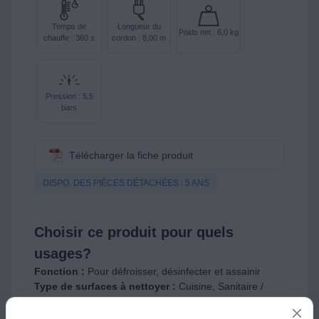
Temps de
Longueur du
Poids net : 6,0 kg
chauffe : 360 s
cordon : 8,00 m
Pression : 5,5
bars
Télécharger la fiche produit
DISPO. DES PIÈCES DÉTACHÉES : 5 ANS
Choisir ce produit pour quels
usages?
Fonction :
Pour défroisser, désinfecter et assainir
Type de surfaces à nettoyer :
Cuisine, Sanitaire /
salle de bain, Sols durs, Tapis / moquettes, Textiles,
Surfaces vitrées, Joints de carrelage