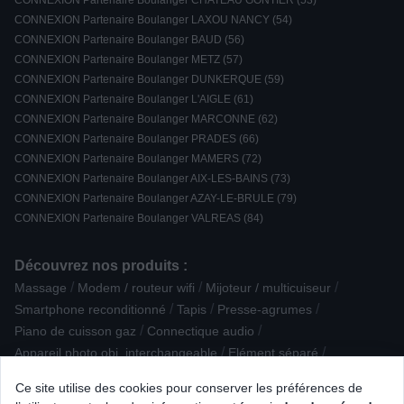
CONNEXION Partenaire Boulanger CHATEAU GONTIER (53)
CONNEXION Partenaire Boulanger LAXOU NANCY (54)
CONNEXION Partenaire Boulanger BAUD (56)
CONNEXION Partenaire Boulanger METZ (57)
CONNEXION Partenaire Boulanger DUNKERQUE (59)
CONNEXION Partenaire Boulanger L'AIGLE (61)
CONNEXION Partenaire Boulanger MARCONNE (62)
CONNEXION Partenaire Boulanger PRADES (66)
CONNEXION Partenaire Boulanger MAMERS (72)
CONNEXION Partenaire Boulanger AIX-LES-BAINS (73)
CONNEXION Partenaire Boulanger AZAY-LE-BRULE (79)
CONNEXION Partenaire Boulanger VALREAS (84)
Découvrez nos produits :
/
/
/
Massage
Modem / routeur wifi
Mijoteur / multicuiseur
/
/
/
Smartphone reconditionné
Tapis
Presse-agrumes
/
/
Piano de cuisson gaz
Connectique audio
/
/
Appareil photo obj. interchangeable
Elément séparé
/
/
/
Purificateur
Câble analogique
Epilation par lumière pulsée
Ce site utilise des cookies pour conserver les préférences de
/
/
Balance de cuisine
Ventilateur, brasseur d'air