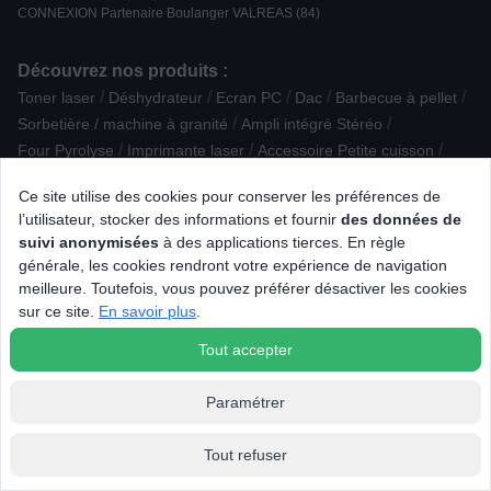
CONNEXION Partenaire Boulanger VALREAS (84)
Découvrez nos produits :
/
/
/
/
/
Toner laser
Déshydrateur
Ecran PC
Dac
Barbecue à pellet
/
/
Sorbetière / machine à granité
Ampli intégré Stéréo
/
/
/
Four Pyrolyse
Imprimante laser
Accessoire Petite cuisson
/
/
Assistant d'aide à la conduite
Machine à coudre
Ce site utilise des cookies pour conserver les préférences de
/
/
Connectique audio
Accessoire Nettoyage / Entretien
l’utilisateur, stocker des informations et fournir
des données de
/
/
Webcam / Micro
Aspirateur cuve
suivi anonymisées
à des applications tierces. En règle
/
/
/
Imprimante multifonction laser
Radio CD / K7
Soin visage
générale, les cookies rendront votre expérience de navigation
/
/
/
Cafetière
Robot cuiseur
Elément séparé
meilleure. Toutefois, vous pouvez préférer désactiver les cookies
/
/
Réfrigérateur combiné
Raclette / pierre à griller / grill / crêpière
sur ce site.
En savoir plus
.
/
Robot multifonction
Casque
Tout accepter
Paramétrer
Tout refuser
© 2026 Tous droits réservés Connexion.fr