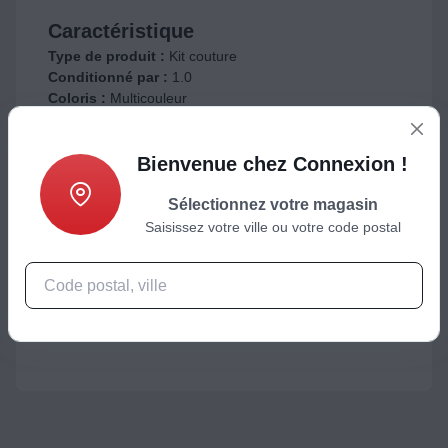
Caractéristique
Type de produit :
Kit couture
Conditionné par :
1.0
Coloris :
Multicouleur
Particularité :
Tout le nécessaire pour la machine à
coudre
Bienvenue chez Connexion !
Dimensions
Sélectionnez votre magasin
Poids Net :
1.0
Saisissez votre ville ou votre code postal
Poids Brut (kg) :
1.0
Informations et Services
Référence constructeur :
A COUTURE MEGABOX
Marque :
SINGER