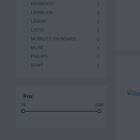
KENWOOD
1
LEXIBOOK
3
LEXON
2
LISTO
1
MOBILITY ON BOARD
2
MUSE
5
PHILIPS
1
SONY
1
Prix
7€
139€