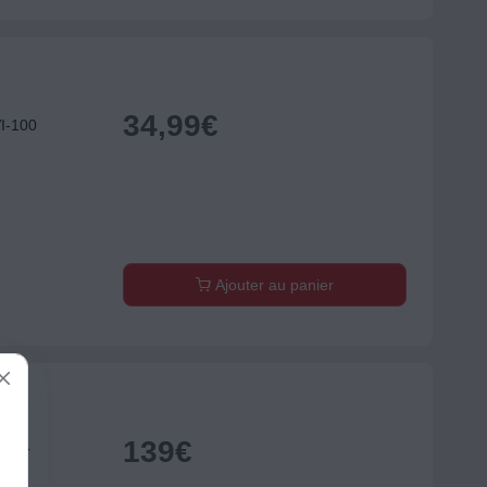
34,99
€
I-100
Ajouter au panier
139
€
 Noir