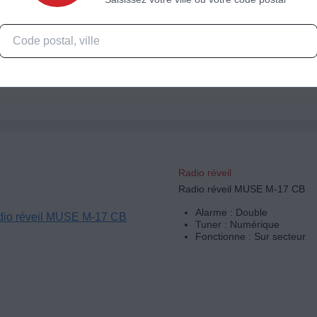
Ondes : FM/DAB/DAB+
Alarme : Simple
Bluetooth
Tuner : Numérique
Radio réveil
Radio réveil MUSE M-17 CB
Alarme : Double
Tuner : Numérique
Fonctionne : Sur secteur