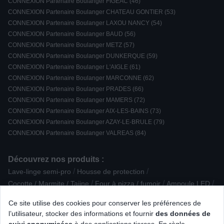
CONNEXION Partenaire Boulanger FIGEAC (46)
CONNEXION Partenaire Boulanger CHATEAU GONTIER (53)
CONNEXION Partenaire Boulanger LAXOU NANCY (54)
CONNEXION Partenaire Boulanger BAUD (56)
CONNEXION Partenaire Boulanger METZ (57)
CONNEXION Partenaire Boulanger DUNKERQUE (59)
CONNEXION Partenaire Boulanger L'AIGLE (61)
CONNEXION Partenaire Boulanger MARCONNE (62)
CONNEXION Partenaire Boulanger PRADES (66)
CONNEXION Partenaire Boulanger MAMERS (72)
CONNEXION Partenaire Boulanger AIX-LES-BAINS (73)
CONNEXION Partenaire Boulanger AZAY-LE-BRULE (79)
CONNEXION Partenaire Boulanger VALREAS (84)
Découvrez nos produits :
/
/
Lave-linge semi-pro
Housse de protection
/
/
/
Cocotte / Marmite / Tajine
Four à pizza / fumoir
Ampoule LED
/
/
Imprimante laser
Lave-vaisselle posable
Coutellerie / Découpe
Ce site utilise des cookies pour conserver les préférences de
/
/
/
/
Clavier gamer
Machine à gazéifier
Théière
l’utilisateur, stocker des informations et fournir
des données de
/
/
/
Fondue / Wok / Tajine
Alarme / Sécurité
Anti-douleur