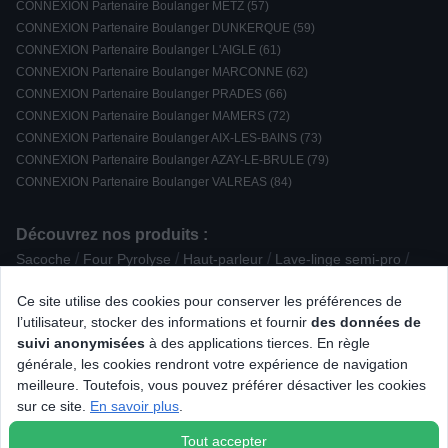
CONNEXION Partenaire Boulanger METZ (57)
CONNEXION Partenaire Boulanger DUNKERQUE (59)
CONNEXION Partenaire Boulanger L'AIGLE (61)
CONNEXION Partenaire Boulanger MARCONNE (62)
CONNEXION Partenaire Boulanger PRADES (66)
CONNEXION Partenaire Boulanger MAMERS (72)
CONNEXION Partenaire Boulanger AIX-LES-BAINS (73)
CONNEXION Partenaire Boulanger AZAY-LE-BRULE (79)
CONNEXION Partenaire Boulanger VALREAS (84)
Découvrez nos produits :
/
/
/
/
Sacoche
Four Pyrolyse
Haut-parleur
Lave-linge semi-pro
/
/
Ustensile pratique
Déshumidificateur
Accessoire Eau / boisson
Ce site utilise des cookies pour conserver les préférences de
/
/
/
/
/
Mini bar
Fer à repasser
Unité centrale
Micro-ondes gril
l’utilisateur, stocker des informations et fournir
des données de
/
/
/
Clavier
Accessoire froid
Fondue / Wok / Tajine
suivi anonymisées
à des applications tierces. En règle
/
/
/
Passerelle Réseau
Ventilateur, brasseur d'air
IMac
générale, les cookies rendront votre expérience de navigation
/
/
Aspirateur traîneau sans sac
Enceinte Encastrable
meilleure. Toutefois, vous pouvez préférer désactiver les cookies
/
/
/
Piano de cuisson gaz
Hachoir / râpe
Centre de repassage
sur ce site.
En savoir plus
.
/
/
Réfrigérateur avec freezer
Blender
Batteur
Tout accepter