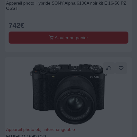
Appareil photo Hybride SONY Alpha 6100A noir kit E 16-50 PZ
OSS II
742
€
Ajouter au panier
Appareil photo obj. interchangeable
FUJIFILM 16900733