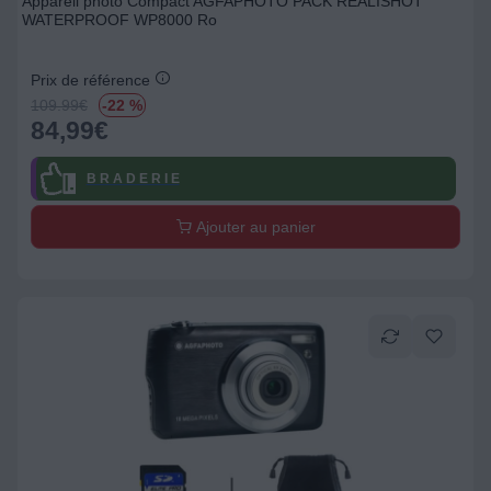
Appareil photo Compact AGFAPHOTO PACK REALISHOT
WATERPROOF WP8000 Ro
Prix de référence
109.99
€
-22 %
84,99
€
B R A D E R I E
Ajouter au panier