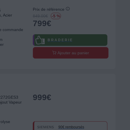
Prix de référence
S
 Acier
849.00
€
-5 %
799
€
 de commande
cm
B R A D E R I E
er
Ajouter au panier
999
€
HR272GES3
Ajout Vapeur
rolyse
90€ remboursés