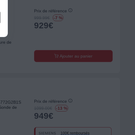
Prix de référence
S
e
999.99
€
-7 %
929
€
ure de
Ajouter au panier
Prix de référence
HB772G2B1S
 Sonde de
1099.00
€
-13 %
949
€
100€ remboursés