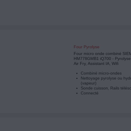
Four Pyrolyse
Four micro onde combiné SI
HM778GMB1 iQ700 - Pyrolyse 
Air Fry, Assistant IA, Wifi
Combiné micro-ondes
Nettoyage pyrolyse ou hyd
(vapeur)
Sonde cuisson, Rails télés
Connecté