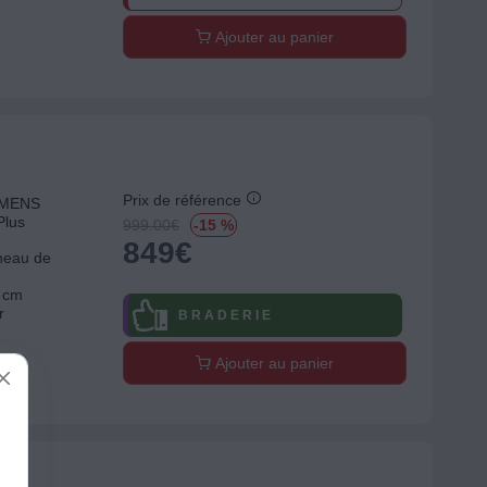
Ajouter au panier
Prix de référence
IEMENS
Plus
999.00
€
-15 %
849
€
neau de
5 cm
r
B R A D E R I E
Ajouter au panier