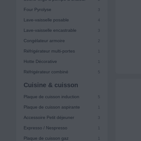
Four Pyrolyse
3
Lave-vaisselle posable
4
Lave-vaisselle encastrable
3
Congélateur armoire
2
Réfrigérateur multi-portes
1
Hotte Décorative
1
Réfrigérateur combiné
5
Cuisine & cuisson
Plaque de cuisson induction
5
Plaque de cuisson aspirante
1
Accessoire Petit déjeuner
3
Expresso / Nespresso
1
Plaque de cuisson gaz
1