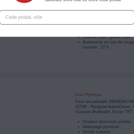
Congélateur armoire
Congélateur armoire SIEMEN
GS58NAWDV IQ500 varioZon
LxHxP : 70 x 191 x 78 cm
dégivrage automatique
Volume total : grand 366L
Autonomie en cas de coup
courant : 12 h
Four Pyrolyse
Four encastrable SIEMENS 
iQ700 - Pyrolyse ActiveClean,
Cuisson Multipoint, Ecran TFT
Chaleur tournante pulsée
Nettoyage pyrolyse
Sonde cuisson