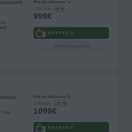
Prix de référence
WG66B2A0FR
1099.00
€
-9 %
999
€
9 cm
trs)
B R A D E R I E
Produit indisponible
r
Prix de référence
 SIEMENS
1299.00
€
-15 %
1099
€
2.7 cm
B R A D E R I E