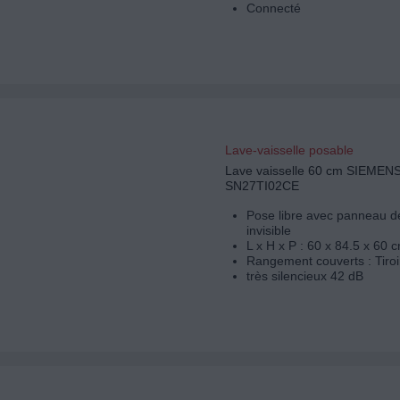
Connecté
Lave-vaisselle posable
Lave vaisselle 60 cm SIEMEN
SN27TI02CE
Pose libre avec panneau
invisible
L x H x P : 60 x 84.5 x 60 
Rangement couverts : Tiroi
très silencieux 42 dB