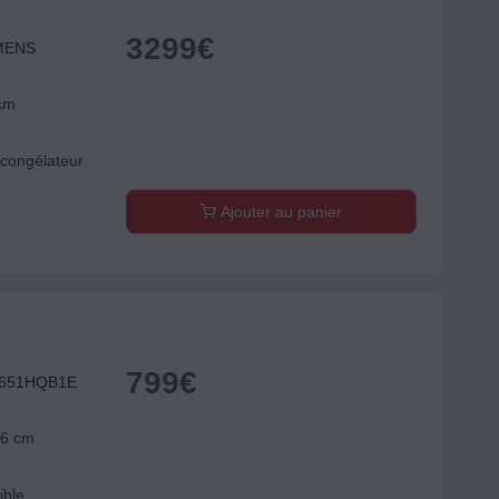
3299
€
EMENS
 cm
congélateur
Ajouter au panier
799
€
ED651HQB1E
56 cm
ible