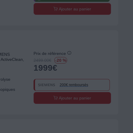
Ajouter au panier
Prix de référence
EMENS
ActiveClean,
2499.00
€
-20 %
1999
€
rolyse
200€ remboursés
copiques
Ajouter au panier