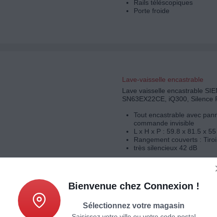
Rails téléscopiques
Porte froide
Lave-vaisselle encastrable
Lave vaisselle encastrable S
SN63EX22CE, iQ300, Silence 
Tout encastrable avec pan
commande invisible
L x H x P : 59.8 x 81.5 x 5
Rangement couverts : Tiroi
très silencieux 42 dB
Bienvenue chez Connexion !
Sélectionnez votre magasin
Saisissez votre ville ou votre code postal