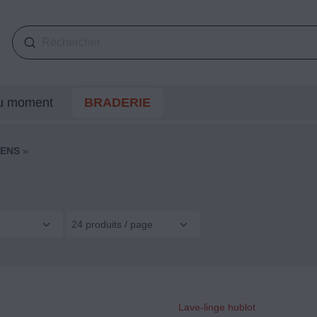
du moment
BRADERIE
MENS
»
24 produits / page
Lave-linge hublot