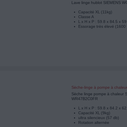
Lave linge hublot SIEMENS 
Capacité XL (11kg)
Classe A
L x H x P : 59.8 x 84.5 x 5
Essorage très élevé (1600 
Sèche-linge à pompe à chaleu
Sèche linge pompe à chaleur
WR47B2C0FR
L x H x P : 59.8 x 84.2 x 6
Capacité XL (9kg)
ultra silencieux (57 db)
Rotation alternée