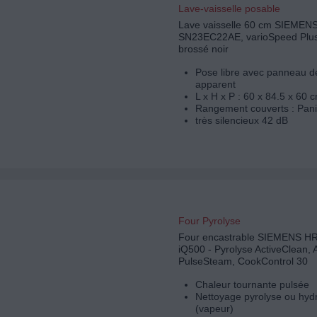
Lave-vaisselle posable
Lave vaisselle 60 cm SIEMEN
SN23EC22AE, varioSpeed Plus,
brossé noir
Pose libre avec panneau
apparent
L x H x P : 60 x 84.5 x 60 
Rangement couverts : Pani
très silencieux 42 dB
Four Pyrolyse
Four encastrable SIEMENS 
iQ500 - Pyrolyse ActiveClean, 
PulseSteam, CookControl 30
Chaleur tournante pulsée
Nettoyage pyrolyse ou hyd
(vapeur)