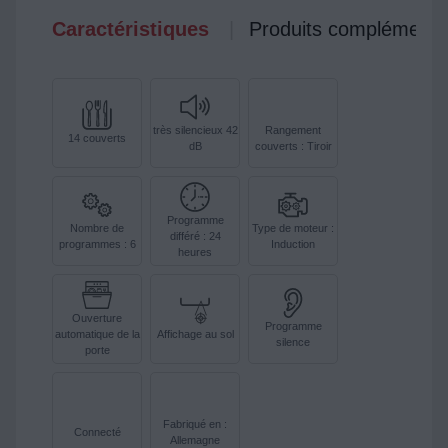
Caractéristiques
Produits complémenta
très silencieux 42
Rangement
14 couverts
dB
couverts : Tiroir
Programme
Nombre de
Type de moteur :
différé : 24
programmes : 6
Induction
heures
Ouverture
Programme
automatique de la
Affichage au sol
silence
porte
Fabriqué en :
Connecté
Allemagne