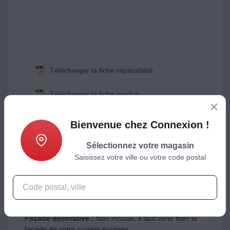
Télécharger la fiche réparabilité
Télécharger la fiche produit
Voir la fiche énergie
Bienvenue chez Connexion !
DISPO. DES PIÈCES DÉTACHÉES : 15 ANS
Sélectionnez votre magasin
Saisissez votre ville ou votre code postal
Installation
Type d'installation :
Tout encastrable avec panneau
de commande invisible
Pour une niche de (l x h x p) :
60 x 815 x 55 cm
Façade décorative :
Non incluse, il faut venir fixer la
façade de votre cuisine équipée