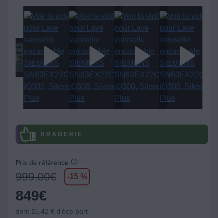
B R A D E R I E
Prix de référence
999.00
€
-15 %
849
€
dont 15,42 € d'éco-part