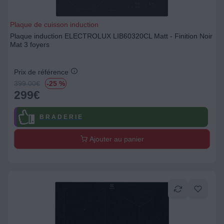
Plaque de cuisson induction
Plaque induction ELECTROLUX LIB60320CL Matt - Finition Noir
Mat 3 foyers
Prix de référence
399.00
€
-25 %
299
€
B R A D E R I E
Ajouter au panier