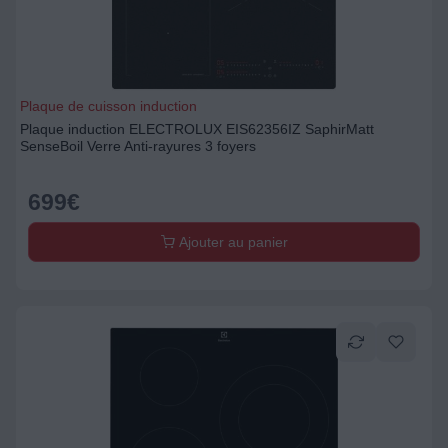
Plaque de cuisson induction
Plaque induction ELECTROLUX EIS62356IZ SaphirMatt
SenseBoil Verre Anti-rayures 3 foyers
699
€
Ajouter au panier