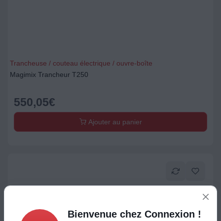
Trancheuse / couteau électrique / ouvre-boîte
Magimix Trancheur T250
550,05
€
Ajouter au panier
Bienvenue chez Connexion !