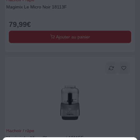
Magimix Le Micro Noir 18113F
79,99
€
Ajouter au panier
Hachoir / râpe
Magimix Le Micro Chrome mat 18115F