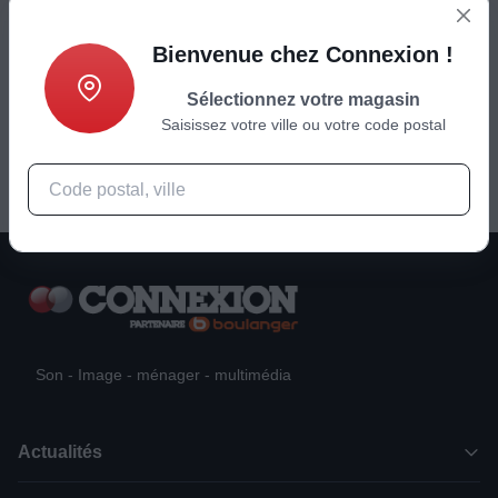
89,99
€
Bienvenue chez Connexion !
Sélectionnez votre magasin
Ajouter au panier
Saisissez votre ville ou votre code postal
Son - Image - ménager - multimédia
Actualités