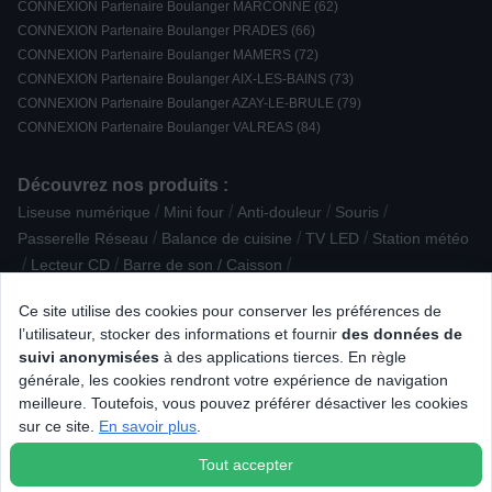
CONNEXION Partenaire Boulanger MARCONNE (62)
CONNEXION Partenaire Boulanger PRADES (66)
CONNEXION Partenaire Boulanger MAMERS (72)
CONNEXION Partenaire Boulanger AIX-LES-BAINS (73)
CONNEXION Partenaire Boulanger AZAY-LE-BRULE (79)
CONNEXION Partenaire Boulanger VALREAS (84)
Découvrez nos produits :
/
/
/
/
Liseuse numérique
Mini four
Anti-douleur
Souris
/
/
/
Passerelle Réseau
Balance de cuisine
TV LED
Station météo
/
/
/
Lecteur CD
Barre de son / Caisson
/
Accessoire Traitement de l'air - Climatisation
Ustensile pratique
Ce site utilise des cookies pour conserver les préférences de
/
/
/
Enceinte Encastrable
Souris Gamer
l’utilisateur, stocker des informations et fournir
des données de
/
/
Plaque de cuisson posable
Tablette iOS
suivi anonymisées
à des applications tierces. En règle
/
/
/
Sèche-linge à Condensation
Bouilloire
Sèche-cheveux
générale, les cookies rendront votre expérience de navigation
/
/
Multiprise parafoudre
Aspirateur rechargeable / à main
meilleure. Toutefois, vous pouvez préférer désactiver les cookies
/
/
Rasoir électrique
Mini-machine à laver / Essoreuse à linge
sur ce site.
En savoir plus
.
/
Bague connectée
Conservation / Repas nomade
Tout accepter