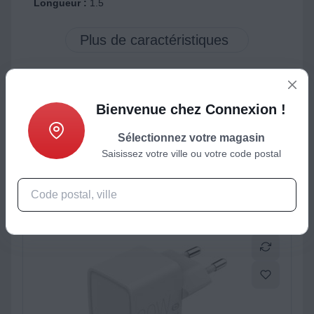
Longueur :
1.5
Bienvenue chez Connexion !
ctéristiques
Produits complémentaires
Sélectionnez votre magasin
Saisissez votre ville ou votre code postal