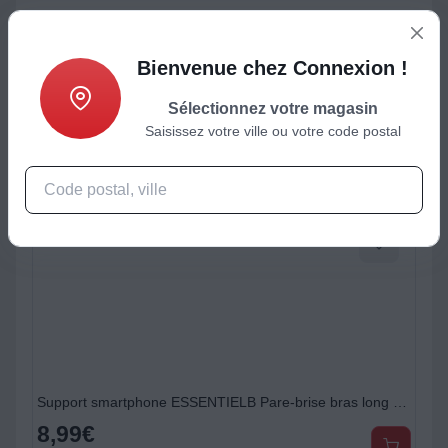
ctéristiques
Produits complémentaires
Bienvenue chez Connexion !
Sélectionnez votre magasin
Saisissez votre ville ou votre code postal
Support smartphone ESSENTIELB Pare-brise bras long pour voiture
Support smartphone ESSENTIELB Aimants ronds + rectangles x6
3,99
€