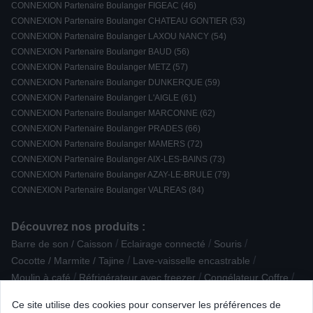
CONNEXION Partenaire Boulanger FIGEAC (46)
CONNEXION Partenaire Boulanger CHATEAU GONTIER (53)
CONNEXION Partenaire Boulanger LAXOU NANCY (54)
CONNEXION Partenaire Boulanger BAUD (56)
CONNEXION Partenaire Boulanger METZ (57)
CONNEXION Partenaire Boulanger DUNKERQUE (59)
CONNEXION Partenaire Boulanger L'AIGLE (61)
CONNEXION Partenaire Boulanger MARCONNE (62)
CONNEXION Partenaire Boulanger PRADES (66)
CONNEXION Partenaire Boulanger MAMERS (72)
CONNEXION Partenaire Boulanger AIX-LES-BAINS (73)
CONNEXION Partenaire Boulanger AZAY-LE-BRULE (79)
CONNEXION Partenaire Boulanger VALREAS (84)
Découvrez nos produits :
/
/
/
Barre de son / Caisson
Eclairage connecté
Souris
/
/
Cocotte / Marmite / Tajine
Lave-vaisselle encastrable
/
/
/
Moulin à café
Réfrigérateur avec freezer
Congélateur Coffre
/
/
/
Robot multifonction
Friteuse / Airfryer
Robot pâtissier
Ce site utilise des cookies pour conserver les préférences de
/
/
Imprimante multifonction laser
Alarme / Sécurité