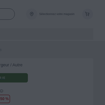
Sélectionnez votre magasin
8
geur / Autre
 I E
-50 %