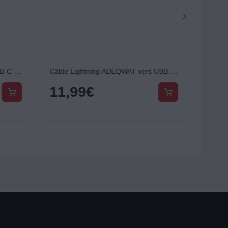
Câble Lightning ADEQWAT vers USB-C 2M certifié Apple Noir
Chargeur ADEQWAT sans fil MagSafe 2 en 1 plat pliable 15W
29,99
€