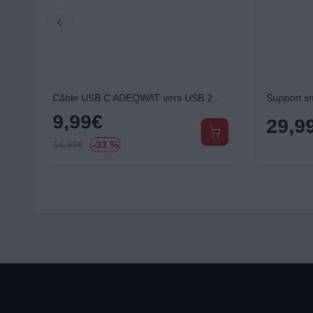
Câble USB C ADEQWAT vers USB 2M tressé Noir compatible iPhone 17 16 15 Pro Max et Samsung Galaxy S25 S24 Ultra
Support smartphone ADEQWAT Voiture MagSafe grille d'aération
29,99
€
14,