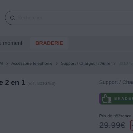
du moment
BRADERIE
SM
Accessoire téléphonie
Support / Chargeur / Autre
801075
 2 en 1
Support / Char
(réf : 8010758)
B R A D E R
Prix de référence
29.99
€