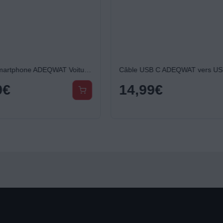
Câble USB C ADEQWAT vers USB-C 3M Noir
99
€
11,99
€