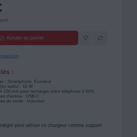
€
-part
Ajouter au panier
n magasin
lés :
er : Smartphone, Ecouteur
(en watts) : 15 W
et 150 min pour recharger votre téléphone à 50%
es d'entrée : USB-C
s de sortie : Induction
ntégré pour utiliser ce chargeur comme support