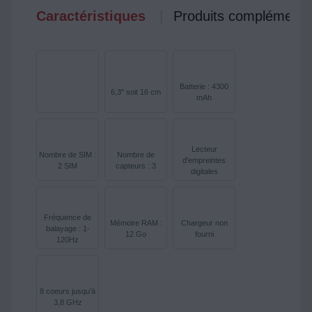
Caractéristiques
Produits complémenta
Batterie : 4300
6,3" soit 16 cm
mAh
Lecteur
Nombre de SIM :
Nombre de
d'empreintes
2 SIM
capteurs : 3
digitales
Fréquence de
Mémoire RAM :
Chargeur non
balayage : 1-
12 Go
fourni
120Hz
8 coeurs jusqu'à
3,8 GHz