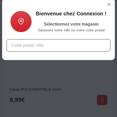
Bienvenue chez Connexion !
Sélectionnez votre magasin
Saisissez votre ville ou votre code postal
c interrupteur
Câble RCA ESSENTIELB 1m50
8,99
€