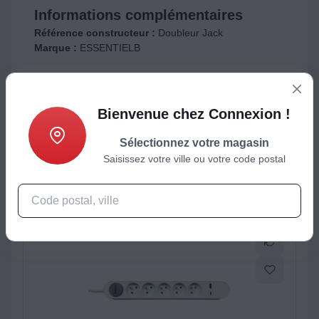
Informations complémentaires
Référence constructeur :
Doubleur Jack
Marque :
ESSENTIELB
ctéristiques
Produits complémentaires
Bienvenue chez Connexion !
Sélectionnez votre magasin
Saisissez votre ville ou votre code postal