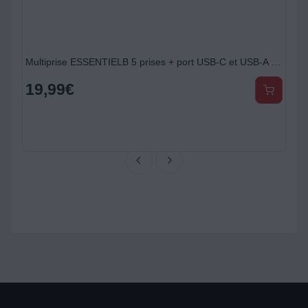
 avec interrupteur
Multiprise ESSENTIELB 5 prises + port USB-C et USB-A 20W
19,99
€