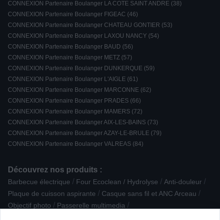
CONNEXION Partenaire Boulanger LA COTE SAINT ANDRE (38)
CONNEXION Partenaire Boulanger FIGEAC (46)
CONNEXION Partenaire Boulanger CHATEAU GONTIER (53)
CONNEXION Partenaire Boulanger LAXOU NANCY (54)
CONNEXION Partenaire Boulanger BAUD (56)
CONNEXION Partenaire Boulanger METZ (57)
CONNEXION Partenaire Boulanger DUNKERQUE (59)
CONNEXION Partenaire Boulanger L'AIGLE (61)
CONNEXION Partenaire Boulanger MARCONNE (62)
CONNEXION Partenaire Boulanger PRADES (66)
CONNEXION Partenaire Boulanger MAMERS (72)
CONNEXION Partenaire Boulanger AIX-LES-BAINS (73)
CONNEXION Partenaire Boulanger AZAY-LE-BRULE (79)
CONNEXION Partenaire Boulanger VALREAS (84)
Découvrez nos produits :
/
/
/
Barbecue électrique
Four Ecoclean / Hydrolyse
Anti-douleur
/
/
Plaque de cuisson aspirante
Casque sans fil et ANC Arceau
/
/
Objectif photo
Passerelle multimedia
/
/
/
/
Téléphone avec répondeur
Tapis
Four Gaz
Four Email