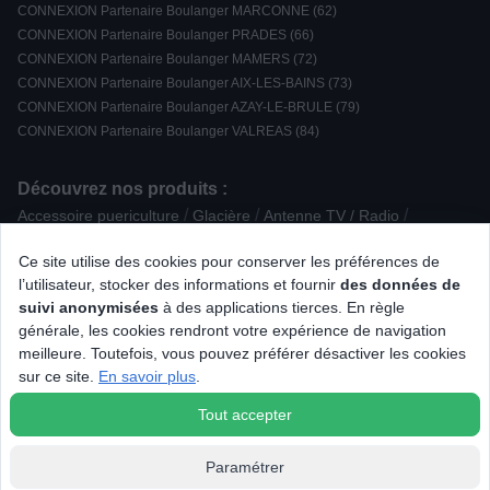
CONNEXION Partenaire Boulanger MARCONNE (62)
CONNEXION Partenaire Boulanger PRADES (66)
CONNEXION Partenaire Boulanger MAMERS (72)
CONNEXION Partenaire Boulanger AIX-LES-BAINS (73)
CONNEXION Partenaire Boulanger AZAY-LE-BRULE (79)
CONNEXION Partenaire Boulanger VALREAS (84)
Découvrez nos produits :
/
/
/
Accessoire puericulture
Glacière
Antenne TV / Radio
/
/
/
Téléphone avec répondeur
Rasoir électrique
Hachoir / râpe
Ce site utilise des cookies pour conserver les préférences de
/
/
Enceinte Encastrable
Coutellerie / Découpe
l’utilisateur, stocker des informations et fournir
des données de
/
/
Cadre photo numérique
Aspirateur traîneau sans sac
suivi anonymisées
à des applications tierces. En règle
/
/
/
Radio CD / K7
Accessoire pour Drone
Tondeuse à cheveux
générale, les cookies rendront votre expérience de navigation
/
/
/
Enceinte sans fil Bluetooth
Mini Chaîne
Batteur
meilleure. Toutefois, vous pouvez préférer désactiver les cookies
/
/
Accessoire Nettoyage / Entretien
Elément séparé
sur ce site.
En savoir plus
.
/
/
/
Modem / routeur wifi
Onduleur
TV LED UHD / 4K
Toner laser
Tout accepter
Paramétrer