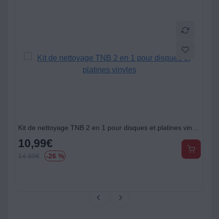
tines vinyles
Kit de nettoyage TNB 2 en 1 pour disques et platines vinyles
10,99
€
14.99
€
-26 %