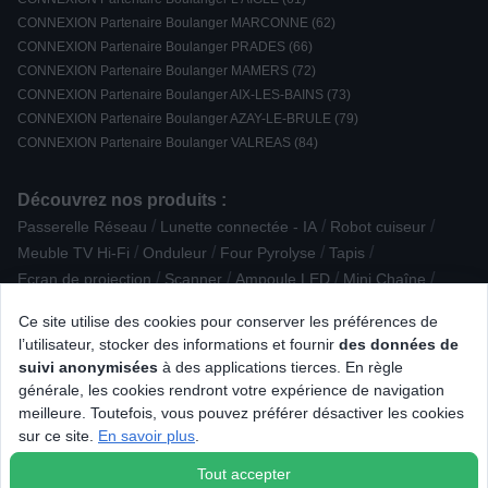
CONNEXION Partenaire Boulanger MARCONNE (62)
CONNEXION Partenaire Boulanger PRADES (66)
CONNEXION Partenaire Boulanger MAMERS (72)
CONNEXION Partenaire Boulanger AIX-LES-BAINS (73)
CONNEXION Partenaire Boulanger AZAY-LE-BRULE (79)
CONNEXION Partenaire Boulanger VALREAS (84)
Découvrez nos produits :
/
/
/
Passerelle Réseau
Lunette connectée - IA
Robot cuiseur
/
/
/
/
Meuble TV Hi-Fi
Onduleur
Four Pyrolyse
Tapis
/
/
/
/
Ecran de projection
Scanner
Ampoule LED
Mini Chaîne
/
/
Support / Chargeur / Autre
Défroisseur vertical
Ce site utilise des cookies pour conserver les préférences de
/
/
Ampli Tuner Stéréo
Fondue / Wok / Tajine
l’utilisateur, stocker des informations et fournir
des données de
/
/
Sèche-linge à Condensation
Machine à pain
suivi anonymisées
à des applications tierces. En règle
/
/
/
Micro-ondes encastrable
Aspirateur cuve
Ustensile pratique
générale, les cookies rendront votre expérience de navigation
/
Raclette / pierre à griller / grill / crêpière
meilleure. Toutefois, vous pouvez préférer désactiver les cookies
/
/
Tondeuse barbe, nez et oreilles
Eclairage connecté
sur ce site.
En savoir plus
.
Tablette iOS
Tout accepter