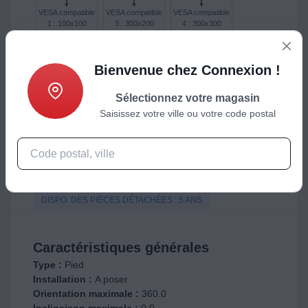
VESA compatible
VESA compatible
VESA compatible
1 : 100x100
3 : 300x200
4 : 300x300
Bienvenue chez Connexion !
VESA compatible
VESA compatible
VESA compatible
5 : 400x300
6 : 400x400
7 : 400x600
Sélectionnez votre magasin
Saisissez votre ville ou votre code postal
VESA compatible
Visserie
2 : 200x200
DISPO. DES PIÈCES DÉTACHÉES : 5 ANS
Caractéristiques générales
Type :
Pied
Installation :
A poser
Orientation maximale :
360.0
Inclinaison maximale :
0.0