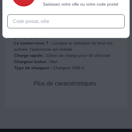
Saisissez votre ville ou votre code postal
Autonomie & alimentation
Autonomie totale :
jusqu'à 50h
Autonomie en mode Réduction de bruit active
(ANC) :
jusqu'à 50h
Le saviez-vous ? :
Lorsque la réduction de bruit est
activée, l'autonomie est réduite
Charge rapide :
10min de charge pour 5h d'écoute
Chargeur inclus :
Non
Type de chargeur :
Chargeur USB-C