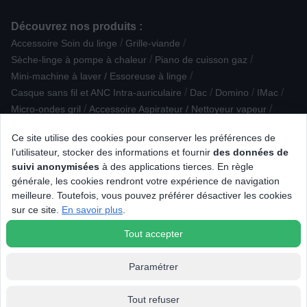
Découvrez nos produits :
/
/
Accessoire Soin du linge
Grille-viande
/
/
Sèche-linge à pompe à chaleur
Piano de cuisson gaz
/
Mini-machine à laver / Essoreuse à linge
/
/
/
/
Casque sans fil et ANC Intra-auriculaire
Dac
Domino
IMac
/
/
Micro-ondes gril
Accessoire Aspirateur / Nettoyeur vapeur
/
Accessoire pour Drone
Ce site utilise des cookies pour conserver les préférences de
/
Trancheuse / couteau électrique / ouvre-boîte
l’utilisateur, stocker des informations et fournir
des données de
/
/
Réfrigérateur 2 portes
Enceinte Bibliothèque
suivi anonymisées
à des applications tierces. En règle
/
/
/
Plaque de cuisson gaz
Aide médicale
Lave-linge hublot
XBOX
générale, les cookies rendront votre expérience de navigation
/
/
/
/
Tablette iOS
Ampoule LED
Multiprise parafoudre
meilleure. Toutefois, vous pouvez préférer désactiver les cookies
/
/
/
Lave-linge semi-pro
Four Vapeur
Lave-linge top
sur ce site.
En savoir plus
.
/
/
/
Station météo
Purificateur
PC portable
Mixeur
Tout accepter
Paramétrer
Tout refuser
© 2026 Tous droits réservés Connexion.fr