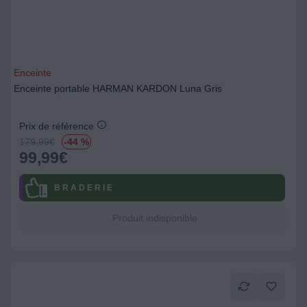
Enceinte
Enceinte portable HARMAN KARDON Luna Gris
Prix de référence
179.99
€
-44 %
99,99
€
B R A D E R I E
Produit indisponible