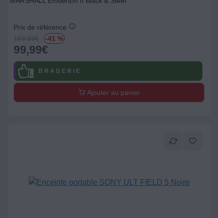
MARSHALL Emberton II Black & Steel
Prix de référence
169.99
€
-41 %
99,99
€
B R A D E R I E
Ajouter au panier