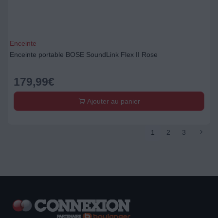
Enceinte
Enceinte portable BOSE SoundLink Flex II Rose
179,99
€
Ajouter au panier
1
2
3