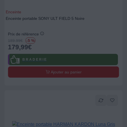
Enceinte
Enceinte portable SONY ULT FIELD 5 Noire
Prix de référence
189.99
€
-5 %
179,99
€
B R A D E R I E
Ajouter au panier