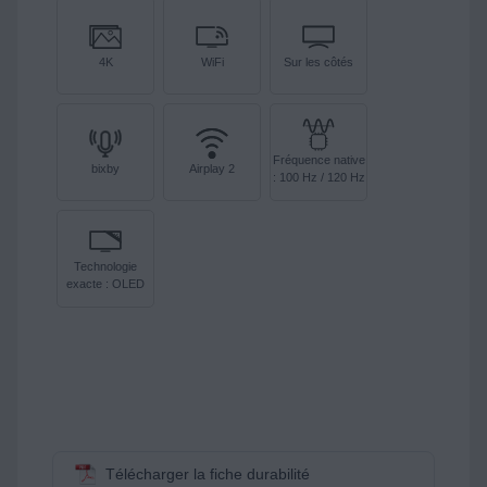
4K
WiFi
Sur les côtés
Fréquence native
bixby
Airplay 2
: 100 Hz / 120 Hz
Technologie
exacte : OLED
Télécharger la fiche durabilité