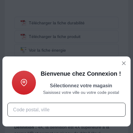
Télécharger la fiche durabilité
Télécharger la fiche produit
Voir la fiche énergie
DISPO. DES PIÈCES DÉTACHÉES : 7 ANS
Bienvenue chez Connexion !
Image
Sélectionnez votre magasin
Taille de l'écran :
164 cm (65")
Saisissez votre ville ou votre code postal
Technologie :
OLED, garantit aux images un contraste
élevé, des couleurs réalistes et un noir profond
Résolution :
3840 x 2160 pixels conditionnent la
qualité d'image. Plus il y a de pixels, plus l'image est
riche
Définition :
4K, la définition est 4X supérieure à la