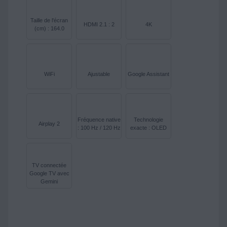
Taille de l'écran
HDMI 2.1 : 2
4K
(cm) : 164.0
WiFi
Ajustable
Google Assistant
Fréquence native
Technologie
Airplay 2
: 100 Hz / 120 Hz
exacte : OLED
TV connectée
Google TV avec
Gemini