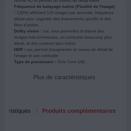
norme HD et permet un niveau de détail élevé
Fréquence de balayage native (Fluidité de l'image)
:
120Hz affichent 120 images par seconde, fréquence
idéale pour regarder des événements sportifs et des
films d'action.
Dolby vision :
oui, vous permettra d'obtenir des
images très lumineuses, un contraste beaucoup plus
élevé, et des couleurs plus riches
HDR :
oui, permet d'augmenter le niveau de détail de
l'image et son contraste
Type de processeur :
Octo Core (x8)
ctéristiques
Produits complémentaires